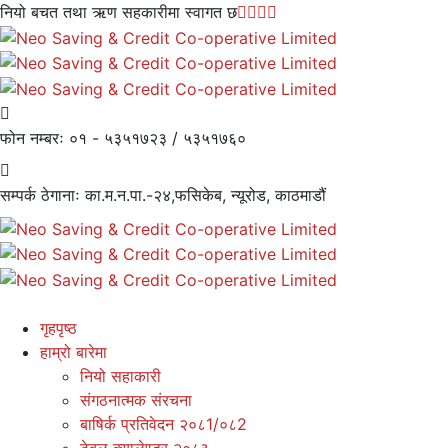
नियो बचत तथा ऋण सहकारीमा स्वागत छ
फोन नम्बरः
०१ - ५३५१७२३ / ५३५१७६०
सम्पर्क ठेगानाः
का.म.न.पा.-२४,फसिकेब, न्यूरोड, काठमाडौं
गृहपृष्ठ
हाम्रो बारेमा
नियो सहाकारी
संगठनात्मक संरचना
बाषिर्क प्रतिवेदन २०८1/०८2
टेबल क्यालेण्डर २०८३