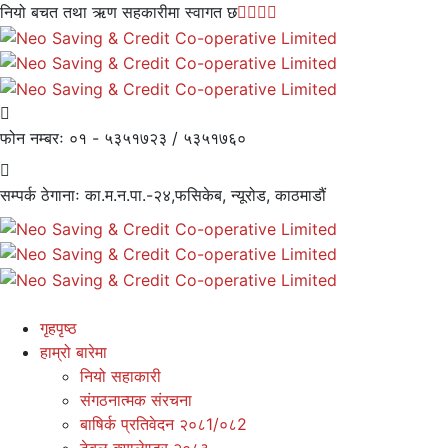
नियो बचत तथा ऋण सहकारीमा स्वागत छ
फोन नम्बरः
०१ - ५३५१७२३ / ५३५१७६०
सम्पर्क ठेगानाः
का.म.न.पा.-२४,फसिकेब, न्यूरोड, काठमाडौं
गृहपृष्ठ
हाम्रो बारेमा
नियो सहाकारी
संगठनात्मक संरचना
बाषिर्क प्रतिवेदन २०८1/०८2
टेबल क्यालेण्डर २०८३