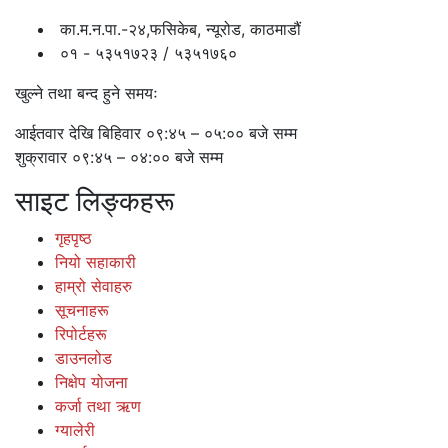
का.म.न.पा.-२४,फसिकेब, न्यूरोड, काठमाडौं
०१ - ५३५१७२३ / ५३५१७६०
खुल्ने तथा बन्द हुने समयः
आईतवार देखि बिहिवार ०९:४५ – ०५:०० बजे सम्म
शुक्रावार ०९:४५ – ०४:०० बजे सम्म
साइट लिङ्कहरू
गृहपृष्ठ
नियो सहाकारी
हाम्रो सेवाहरु
सूचनाहरू
रिपोर्टहरू
डाउनलोड
निक्षेप योजना
कर्जा तथा ऋण
ग्यालेरी