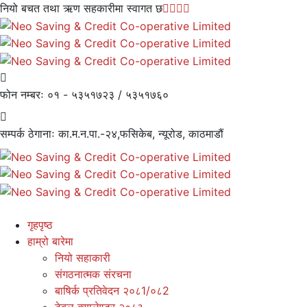
नियो बचत तथा ऋण सहकारीमा स्वागत छ
फोन नम्बरः
०१ - ५३५१७२३ / ५३५१७६०
सम्पर्क ठेगानाः
का.म.न.पा.-२४,फसिकेब, न्यूरोड, काठमाडौं
गृहपृष्ठ
हाम्रो बारेमा
नियो सहाकारी
संगठनात्मक संरचना
बाषिर्क प्रतिवेदन २०८1/०८2
टेबल क्यालेण्डर २०८३